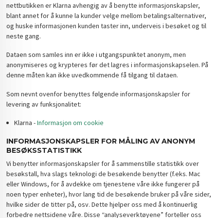
nettbutikken er Klarna avhengig av å benytte informasjonskapsler,
blant annet for å kunne la kunder velge mellom betalingsalternativer,
og huske informasjonen kunden taster inn, underveis i besøket og til
neste gang.
Dataen som samles inn er ikke i utgangspunktet anonym, men
anonymiseres og krypteres før det lagres i informasjonskapselen. På
denne måten kan ikke uvedkommende få tilgang til dataen.
Som nevnt ovenfor benyttes følgende informasjonskapsler for
levering av funksjonalitet:
Klarna -
Informasjon om cookie
INFORMASJONSKAPSLER FOR MÅLING AV ANONYM
BESØKSSTATISTIKK
Vi benytter informasjonskapsler for å sammenstille statistikk over
besøkstall, hva slags teknologi de besøkende benytter (f.eks. Mac
eller Windows, for å avdekke om tjenestene våre ikke fungerer på
noen typer enheter), hvor lang tid de besøkende bruker på våre sider,
hvilke sider de titter på, osv. Dette hjelper oss med å kontinuerlig
forbedre nettsidene våre. Disse “analyseverktøyene” forteller oss