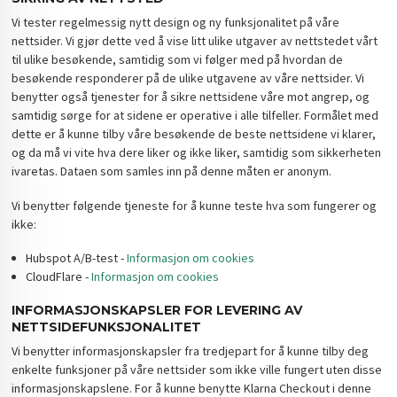
Vi tester regelmessig nytt design og ny funksjonalitet på våre
nettsider. Vi gjør dette ved å vise litt ulike utgaver av nettstedet vårt
til ulike besøkende, samtidig som vi følger med på hvordan de
besøkende responderer på de ulike utgavene av våre nettsider. Vi
benytter også tjenester for å sikre nettsidene våre mot angrep, og
samtidig sørge for at sidene er operative i alle tilfeller. Formålet med
dette er å kunne tilby våre besøkende de beste nettsidene vi klarer,
og da må vi vite hva dere liker og ikke liker, samtidig som sikkerheten
ivaretas. Dataen som samles inn på denne måten er anonym.
Vi benytter følgende tjeneste for å kunne teste hva som fungerer og
ikke:
Hubspot A/B-test -
Informasjon om cookies
CloudFlare -
Informasjon om cookies
INFORMASJONSKAPSLER FOR LEVERING AV
NETTSIDEFUNKSJONALITET
Vi benytter informasjonskapsler fra tredjepart for å kunne tilby deg
enkelte funksjoner på våre nettsider som ikke ville fungert uten disse
informasjonskapslene. For å kunne benytte Klarna Checkout i denne