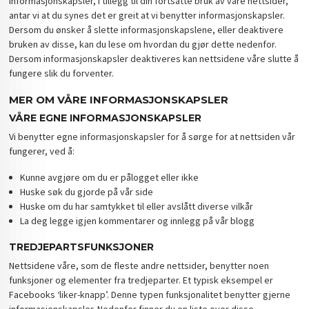
informasjonskapsler, i tillegg til din fortsatte bruk av våre nettsider,
antar vi at du synes det er greit at vi benytter informasjonskapsler.
Dersom du ønsker å slette informasjonskapslene, eller deaktivere
bruken av disse, kan du lese om hvordan du gjør dette nedenfor.
Dersom informasjonskapsler deaktiveres kan nettsidene våre slutte å
fungere slik du forventer.
MER OM VÅRE INFORMASJONSKAPSLER
VÅRE EGNE INFORMASJONSKAPSLER
Vi benytter egne informasjonskapsler for å sørge for at nettsiden vår
fungerer, ved å:
Kunne avgjøre om du er pålogget eller ikke
Huske søk du gjorde på vår side
Huske om du har samtykket til eller avslått diverse vilkår
La deg legge igjen kommentarer og innlegg på vår blogg
TREDJEPARTSFUNKSJONER
Nettsidene våre, som de fleste andre nettsider, benytter noen
funksjoner og elementer fra tredjeparter. Et typisk eksempel er
Facebooks ‘liker-knapp’. Denne typen funksjonalitet benytter gjerne
informasjonskapsler. Nedenfor finner du en liste over disse