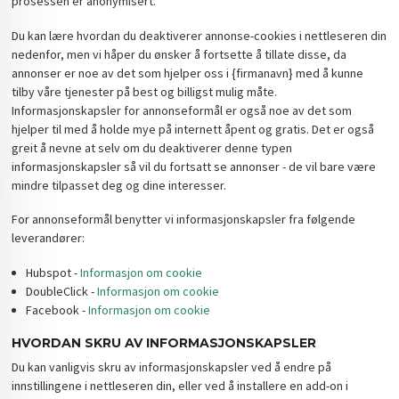
prosessen er anonymisert.
Du kan lære hvordan du deaktiverer annonse-cookies i nettleseren din
nedenfor, men vi håper du ønsker å fortsette å tillate disse, da
annonser er noe av det som hjelper oss i {firmanavn} med å kunne
tilby våre tjenester på best og billigst mulig måte.
Informasjonskapsler for annonseformål er også noe av det som
hjelper til med å holde mye på internett åpent og gratis. Det er også
greit å nevne at selv om du deaktiverer denne typen
informasjonskapsler så vil du fortsatt se annonser - de vil bare være
mindre tilpasset deg og dine interesser.
For annonseformål benytter vi informasjonskapsler fra følgende
leverandører:
Hubspot -
Informasjon om cookie
DoubleClick -
Informasjon om cookie
Facebook -
Informasjon om cookie
HVORDAN SKRU AV INFORMASJONSKAPSLER
Du kan vanligvis skru av informasjonskapsler ved å endre på
innstillingene i nettleseren din, eller ved å installere en add-on i