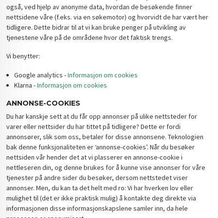
også, ved hjelp av anonyme data, hvordan de besøkende finner
nettsidene våre (f.eks. via en søkemotor) og hvorvidt de har vært her
tidligere. Dette bidrar til at vi kan bruke penger på utvikling av
tjenestene våre på de områdene hvor det faktisk trengs.
Vi benytter:
Google analytics -
Informasjon om cookies
Klarna -
Informasjon om cookies
ANNONSE-COOKIES
Du har kanskje sett at du får opp annonser på ulike nettsteder for
varer eller nettsider du har tittet på tidligere? Dette er fordi
annonsører, slik som oss, betaler for disse annonsene. Teknologien
bak denne funksjonaliteten er ‘annonse-cookies’. Når du besøker
nettsiden vår hender det at vi plasserer en annonse-cookie i
nettleseren din, og denne brukes for å kunne vise annonser for våre
tjenester på andre sider du besøker, dersom nettstedet viser
annonser. Men, du kan ta det helt med ro: Vi har hverken lov eller
mulighet til (det er ikke praktisk mulig) å kontakte deg direkte via
informasjonen disse informasjonskapslene samler inn, da hele