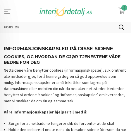
Gå
0
til
innholdet
FORSIDE
INFORMASJONSKAPSLER PÅ DISSE SIDENE
COOKIES, OG HVORDAN DE GJØR TJENESTENE VÅRE
BEDRE FOR DEG
Nettsidene våre benytter cookies (informasjonskapsler), slik omtrent
alle nettsider gjør, for å kunne gi deg en så god opplevelse som
mulig. Informasjonskapsler er små tekstfiler som lagres på
datamaskinen eller mobilen din når du besøker nettsteder. Nedenfor
benytter vi ordene ‘cookies’ og ‘informasjonskapsler’ om hverandre,
men vi snakker da om én og samme sak.
Våre informasjonskapsler hjelper til med å:
Sørge for at nettsidene fungerer slik du forventer at de skal
Holde deg innlogget neste gang du besøker sidene (dersom du har